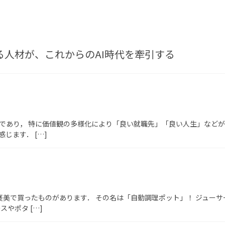
人材が、これからのAI時代を牽引する
であり， 特に価値観の多様化により「良い就職先」「良い人生」などが
じます． […]
褒美で買ったものがあります． その名は「自動調理ポット」！ ジュー
やポタ […]