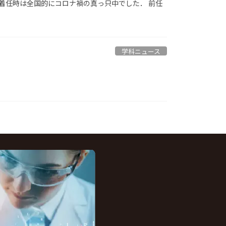
着任時は全国的にコロナ禍の真っ只中でした． 前任
学科ニュース