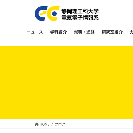
コ
ナ
ン
ビ
テ
ゲ
ン
ー
ツ
シ
ニュース
学科紹介
就職・進路
研究室紹介
に
ョ
移
ン
動
に
移
動
HOME
ブログ