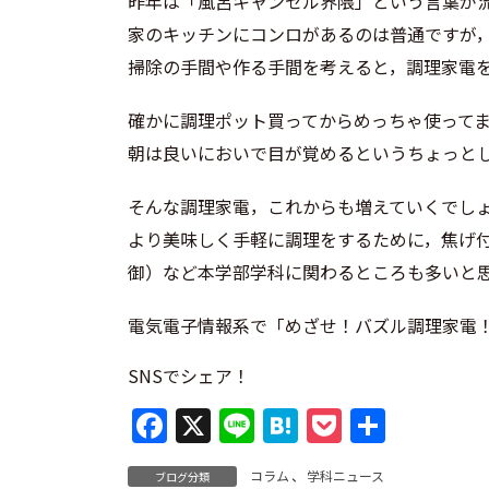
昨年は「風呂キャンセル界隈」という言葉が
家のキッチンにコンロがあるのは普通ですが
掃除の手間や作る手間を考えると，調理家電
確かに調理ポット買ってからめっちゃ使って
朝は良いにおいで目が覚めるというちょっと
そんな調理家電，これからも増えていくでし
より美味しく手軽に調理をするために，焦げ
御）など本学部学科に関わるところも多いと
電気電子情報系で「めざせ！バズル調理家電
SNSでシェア！
F
X
Li
H
P
共
a
n
at
o
有
コラム
、
学科ニュース
ブログ分類