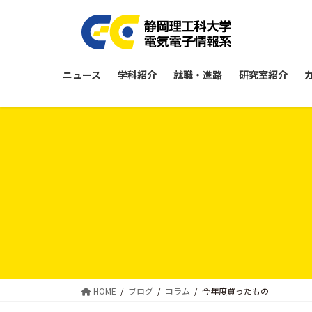
コ
ナ
ン
ビ
テ
ゲ
ン
ー
ツ
シ
ニュース
学科紹介
就職・進路
研究室紹介
に
ョ
移
ン
動
に
移
動
HOME
ブログ
コラム
今年度買ったもの