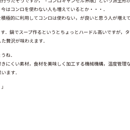
流行ったそうですが，「コンロキャンセル界隈」という派生形
，今はコンロを使わない人も増えているとか・・・．
を積極的に利用してコンロは使わない，が良いと思う人が増え
ます．鍋でスープ作るというとちょっとハードル高いですが，
した贅沢が味わえます．
ょうね．
付きにくい素材，食材を美味しく加工する機械機構，温度管理
思います．
！」