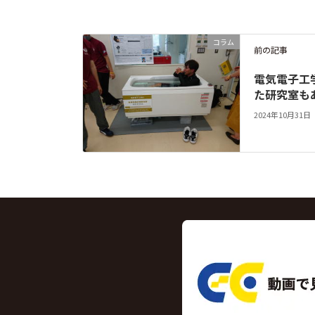
c
e
e
c
e
n
k
b
a
et
コラム
前の記事
o
電気電子工
o
た研究室も
k
2024年10月31日